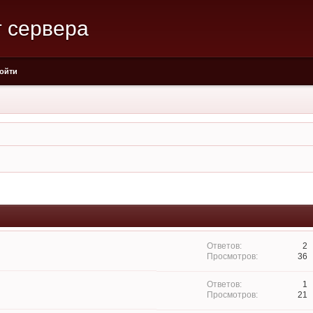
 сервера
ойти
2
36
1
21